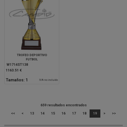
TROFEO DEPORTIVO
FUTBOL
W1714ST138
1163.51 €
Tamaños:
1
IVA no incluido
659 resultados encontrados
<<
<
13
14
15
16
17
18
19
>
>>