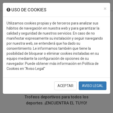
933 099 760
0
×
USO DE COOKIES
Utilizamos cookies propias y de terceros para analizar sus
hábitos de navegación en nuestra web y para garantizar la
calidad y seguridad de nuestros servicios. En caso de no
manifestar expresamente su instalación y seguir navegando
por nuestra web, se entenderá que ha dado su
consentimiento. Le informamos también que tiene la
posibilidad de bloquear o eliminar cookies instaladas en su
TROFEOS DEPORTIVOS
equipo mediante la configuración de opciones de su
navegador. Puede obtener más información en Política de
FUTBOL
Cookies en "Aviso Legal"
En esta sección encontrarás una gran variedad de
trofeos deportivos. Define tu búsqueda mediante los
ACEPTAR
AVISO LEGAL
filtros por deporte, material y precio del trofeo.
Trofeos deportivos para todos los
deportes.
¡ENCUENTRA EL TUYO!