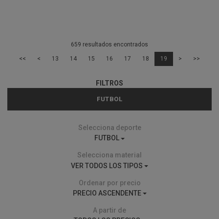
659 resultados encontrados
<<
<
13
14
15
16
17
18
19
>
>>
FILTROS
FUTBOL
Selecciona deporte
FUTBOL
Selecciona material
VER TODOS LOS TIPOS
Ordenar por precio
PRECIO ASCENDENTE
A partir de