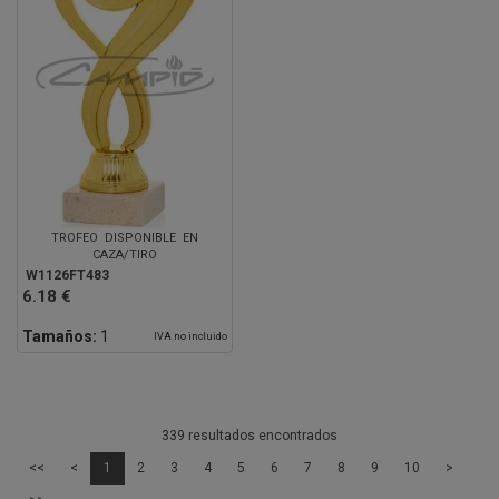
TROFEO DISPONIBLE EN
CAZA/TIRO
W1126FT483
6.18 €
Tamaños:
1
IVA no incluido
339 resultados encontrados
<<
<
1
2
3
4
5
6
7
8
9
10
>