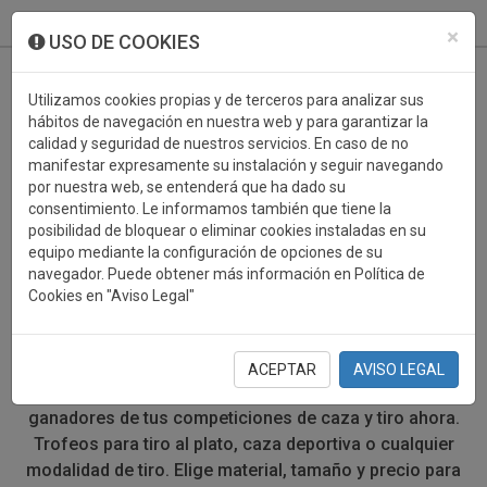
933 099 760
0
×
USO DE COOKIES
Utilizamos cookies propias y de terceros para analizar sus
hábitos de navegación en nuestra web y para garantizar la
calidad y seguridad de nuestros servicios. En caso de no
manifestar expresamente su instalación y seguir navegando
por nuestra web, se entenderá que ha dado su
consentimiento. Le informamos también que tiene la
posibilidad de bloquear o eliminar cookies instaladas en su
TROFEOS DEPORTIVOS
equipo mediante la configuración de opciones de su
navegador. Puede obtener más información en Política de
CAZA/TIRO
Cookies en "Aviso Legal"
Después de una intensa competición de caza o de tiro
deportivo, el mejor momento es cuando el ganador
ACEPTAR
AVISO LEGAL
recibe su premio. Encuentra el trofeo perfecto para los
ganadores de tus competiciones de caza y tiro ahora.
Trofeos para tiro al plato, caza deportiva o cualquier
modalidad de tiro. Elige material, tamaño y precio para