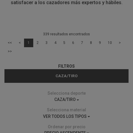
satisfacer a los cazadores más expertos y hábiles.
339 resultados encontrados
<<
<
1
2
3
4
5
6
7
8
9
10
>
>>
FILTROS
CAZA/TIRO
Selecciona deporte
CAZA/TIRO
Selecciona material
VER TODOS LOS TIPOS
Ordenar por precio
PRECIO ASCENDENTE