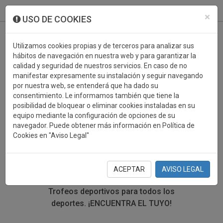
933 099 760
0
×
USO DE COOKIES
Utilizamos cookies propias y de terceros para analizar sus
hábitos de navegación en nuestra web y para garantizar la
calidad y seguridad de nuestros servicios. En caso de no
manifestar expresamente su instalación y seguir navegando
por nuestra web, se entenderá que ha dado su
consentimiento. Le informamos también que tiene la
posibilidad de bloquear o eliminar cookies instaladas en su
TROFEOS DEPORTIVOS
equipo mediante la configuración de opciones de su
navegador. Puede obtener más información en Política de
ATLETISMO
Cookies en "Aviso Legal"
En esta sección encontrarás una gran variedad de
trofeos deportivos. Define tu búsqueda mediante los
ACEPTAR
AVISO LEGAL
filtros por deporte, material y precio del trofeo.
Trofeos deportivos para todos los
deportes.
¡ENCUENTRA EL TUYO!