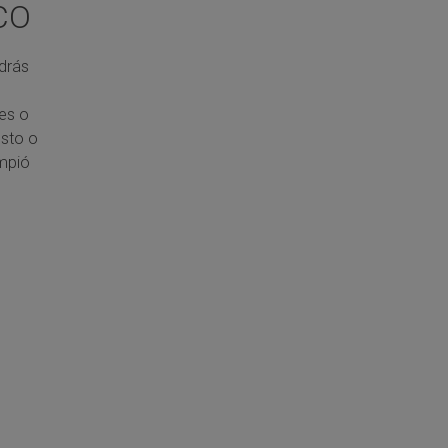
CO
drás
es o
esto o
ampió