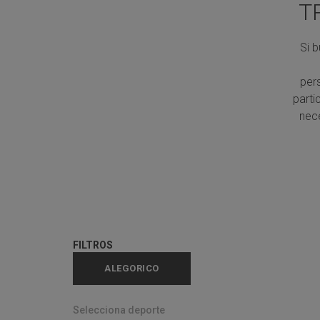
T
Si 
per
parti
nece
FILTROS
ALEGORICO
Selecciona deporte