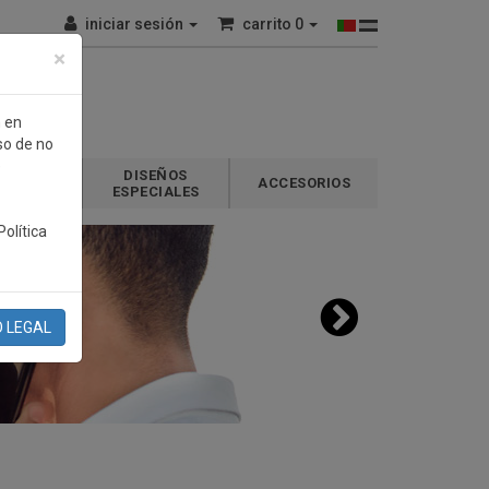
iniciar sesión
carrito
0
×
n en
so de no
e
DISEÑOS
GALOS
ACCESORIOS
ESPECIALES
olítica
O LEGAL