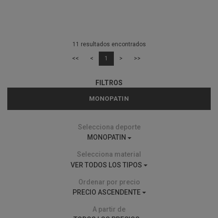
11 resultados encontrados
<<
<
1
>
>>
FILTROS
MONOPATIN
Selecciona deporte
MONOPATIN
Selecciona material
VER TODOS LOS TIPOS
Ordenar por precio
PRECIO ASCENDENTE
A partir de