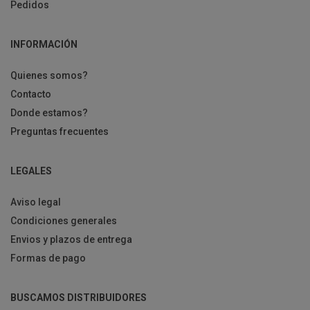
Pedidos
INFORMACIÓN
Quienes somos?
Contacto
Donde estamos?
Preguntas frecuentes
LEGALES
Aviso legal
Condiciones generales
Envios y plazos de entrega
Formas de pago
BUSCAMOS DISTRIBUIDORES