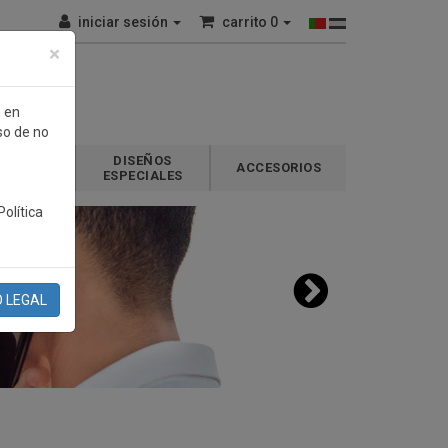
iniciar sesión
carrito
0
×
n en
so de no
e
DISEÑOS
GALOS
ACCESORIOS
ESPECIALES
olítica
O LEGAL