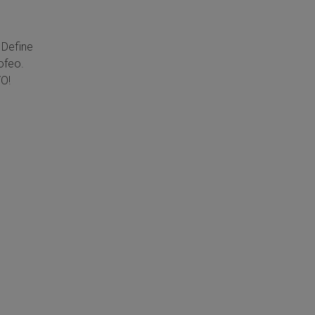
 Define
ofeo.
O!