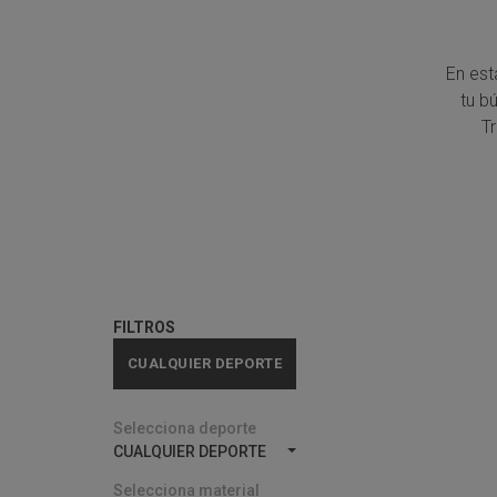
En est
tu b
T
FILTROS
CUALQUIER DEPORTE
Selecciona deporte
CUALQUIER DEPORTE
Selecciona material