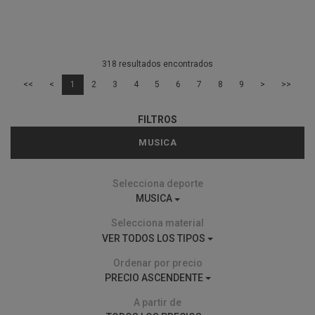
318 resultados encontrados
<<
<
1
2
3
4
5
6
7
8
9
>
>>
FILTROS
MUSICA
Selecciona deporte
MUSICA
Selecciona material
VER TODOS LOS TIPOS
Ordenar por precio
PRECIO ASCENDENTE
A partir de