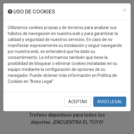
933 099 760
0
×
USO DE COOKIES
Utilizamos cookies propias y de terceros para analizar sus
hábitos de navegación en nuestra web y para garantizar la
calidad y seguridad de nuestros servicios. En caso de no
manifestar expresamente su instalación y seguir navegando
por nuestra web, se entenderá que ha dado su
consentimiento. Le informamos también que tiene la
posibilidad de bloquear o eliminar cookies instaladas en su
TROFEOS DEPORTIVOS
equipo mediante la configuración de opciones de su
navegador. Puede obtener más información en Política de
MUSICA
Cookies en "Aviso Legal"
En esta sección encontrarás una gran variedad de
trofeos deportivos. Define tu búsqueda mediante los
ACEPTAR
AVISO LEGAL
filtros por deporte, material y precio del trofeo.
Trofeos deportivos para todos los
deportes.
¡ENCUENTRA EL TUYO!