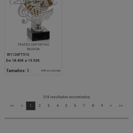
TROFEO DEPORTIVO
MUSICA
W1126FT510
De 18.40€ a 19.53€
Tamaños:
3
IVA no incluido
318 resultados encontrados
<<
<
1
2
3
4
5
6
7
8
9
>
>>