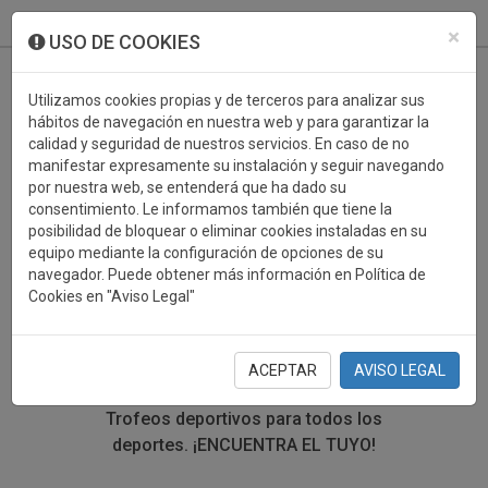
933 099 760
0
×
USO DE COOKIES
Utilizamos cookies propias y de terceros para analizar sus
hábitos de navegación en nuestra web y para garantizar la
calidad y seguridad de nuestros servicios. En caso de no
manifestar expresamente su instalación y seguir navegando
por nuestra web, se entenderá que ha dado su
consentimiento. Le informamos también que tiene la
posibilidad de bloquear o eliminar cookies instaladas en su
TROFEOS DEPORTIVOS
equipo mediante la configuración de opciones de su
navegador. Puede obtener más información en Política de
VOLEIBOL
Cookies en "Aviso Legal"
En esta sección encontrarás una gran variedad de
trofeos deportivos. Define tu búsqueda mediante los
ACEPTAR
AVISO LEGAL
filtros por deporte, material y precio del trofeo.
Trofeos deportivos para todos los
deportes.
¡ENCUENTRA EL TUYO!