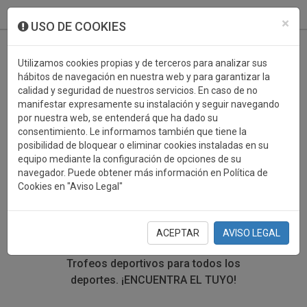
933 099 760
0
×
USO DE COOKIES
Utilizamos cookies propias y de terceros para analizar sus
hábitos de navegación en nuestra web y para garantizar la
calidad y seguridad de nuestros servicios. En caso de no
manifestar expresamente su instalación y seguir navegando
por nuestra web, se entenderá que ha dado su
consentimiento. Le informamos también que tiene la
posibilidad de bloquear o eliminar cookies instaladas en su
TROFEOS DEPORTIVOS
equipo mediante la configuración de opciones de su
navegador. Puede obtener más información en Política de
VIDEO
Cookies en "Aviso Legal"
En esta sección encontrarás una gran variedad de
trofeos deportivos. Define tu búsqueda mediante los
ACEPTAR
AVISO LEGAL
filtros por deporte, material y precio del trofeo.
Trofeos deportivos para todos los
deportes.
¡ENCUENTRA EL TUYO!