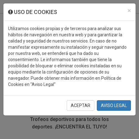
933 099 760
0
×
USO DE COOKIES
Utilizamos cookies propias y de terceros para analizar sus
hábitos de navegación en nuestra web y para garantizar la
calidad y seguridad de nuestros servicios. En caso de no
manifestar expresamente su instalación y seguir navegando
por nuestra web, se entenderá que ha dado su
consentimiento. Le informamos también que tiene la
posibilidad de bloquear o eliminar cookies instaladas en su
TROFEOS DEPORTIVOS TIRO
equipo mediante la configuración de opciones de su
navegador. Puede obtener más información en Política de
CON ARCO
Cookies en "Aviso Legal"
En esta sección encontrarás una gran variedad de
trofeos deportivos. Define tu búsqueda mediante los
ACEPTAR
AVISO LEGAL
filtros por deporte, material y precio del trofeo.
Trofeos deportivos para todos los
deportes.
¡ENCUENTRA EL TUYO!