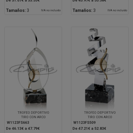
De 31.07€ a 33.55€
De 45.97€ a 55.58€
Tamaños:
3
Tamaños:
3
IVA no incluido
IVA no incluido
TROFEO DEPORTIVO
TROFEO DEPORTIVO
TIRO CON ARCO
TIRO CON ARCO
W1123FS663
W1123FS509
De 46.13€ a 47.79€
De 47.21€ a 52.83€