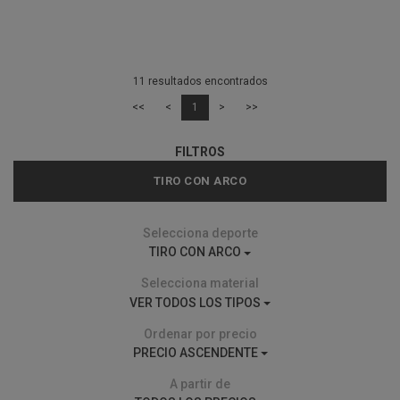
11 resultados encontrados
<<
<
1
>
>>
FILTROS
TIRO CON ARCO
Selecciona deporte
TIRO CON ARCO
Selecciona material
VER TODOS LOS TIPOS
Ordenar por precio
PRECIO ASCENDENTE
A partir de