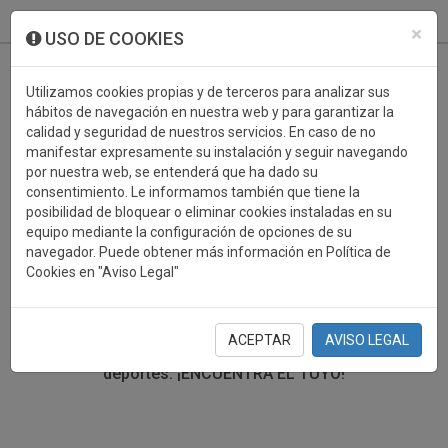
933 099 760
0
×
USO DE COOKIES
Utilizamos cookies propias y de terceros para analizar sus
hábitos de navegación en nuestra web y para garantizar la
calidad y seguridad de nuestros servicios. En caso de no
manifestar expresamente su instalación y seguir navegando
por nuestra web, se entenderá que ha dado su
consentimiento. Le informamos también que tiene la
posibilidad de bloquear o eliminar cookies instaladas en su
TROFEOS DEPORTIVOS SURF
equipo mediante la configuración de opciones de su
navegador. Puede obtener más información en Política de
Cookies en "Aviso Legal"
En esta sección encontrarás una gran variedad de
trofeos deportivos. Define tu búsqueda mediante los
filtros por deporte, material y precio del trofeo.
ACEPTAR
AVISO LEGAL
Trofeos deportivos para todos los
deportes.
¡ENCUENTRA EL TUYO!