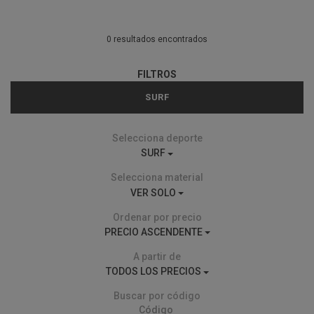
0 resultados encontrados
FILTROS
SURF
Selecciona deporte
SURF
Selecciona material
VER SOLO
Ordenar por precio
PRECIO ASCENDENTE
A partir de
TODOS LOS PRECIOS
Buscar por código