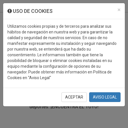
933 099 760
0
×
USO DE COOKIES
Utilizamos cookies propias y de terceros para analizar sus
hábitos de navegación en nuestra web y para garantizar la
calidad y seguridad de nuestros servicios. En caso de no
manifestar expresamente su instalación y seguir navegando
por nuestra web, se entenderá que ha dado su
consentimiento. Le informamos también que tiene la
posibilidad de bloquear o eliminar cookies instaladas en su
TROFEOS DEPORTIVOS
equipo mediante la configuración de opciones de su
navegador. Puede obtener más información en Política de
Cookies en "Aviso Legal"
En esta sección encontrarás una gran variedad de
trofeos deportivos. Define tu búsqueda mediante los
filtros por deporte, material y precio del trofeo.
ACEPTAR
AVISO LEGAL
Trofeos deportivos para todos los
deportes.
¡ENCUENTRA EL TUYO!