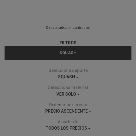
0 resultados encontrados
FILTROS
SQUASH
Selecciona deporte
SQUASH
Selecciona material
VER SOLO
Ordenar por precio
PRECIO ASCENDENTE
A partir de
TODOS LOS PRECIOS