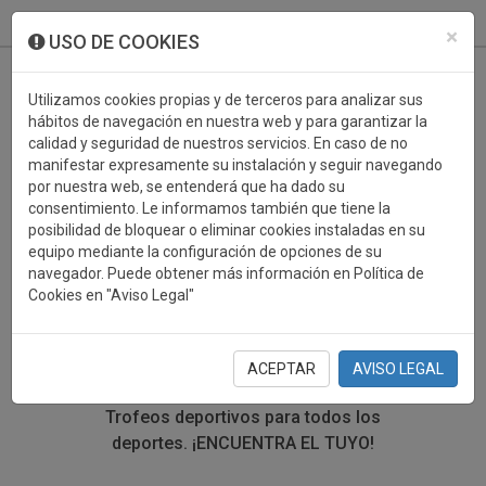
933 099 760
0
×
USO DE COOKIES
Utilizamos cookies propias y de terceros para analizar sus
hábitos de navegación en nuestra web y para garantizar la
calidad y seguridad de nuestros servicios. En caso de no
manifestar expresamente su instalación y seguir navegando
por nuestra web, se entenderá que ha dado su
consentimiento. Le informamos también que tiene la
posibilidad de bloquear o eliminar cookies instaladas en su
TROFEOS DEPORTIVOS
equipo mediante la configuración de opciones de su
navegador. Puede obtener más información en Política de
SQUASH
Cookies en "Aviso Legal"
En esta sección encontrarás una gran variedad de
trofeos deportivos. Define tu búsqueda mediante los
ACEPTAR
AVISO LEGAL
filtros por deporte, material y precio del trofeo.
Trofeos deportivos para todos los
deportes.
¡ENCUENTRA EL TUYO!