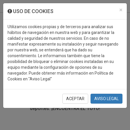
933 099 760
0
×
USO DE COOKIES
Utilizamos cookies propias y de terceros para analizar sus
hábitos de navegación en nuestra web y para garantizar la
calidad y seguridad de nuestros servicios. En caso de no
manifestar expresamente su instalación y seguir navegando
por nuestra web, se entenderá que ha dado su
consentimiento. Le informamos también que tiene la
posibilidad de bloquear o eliminar cookies instaladas en su
TROFEOS DEPORTIVOS
equipo mediante la configuración de opciones de su
navegador. Puede obtener más información en Política de
Cookies en "Aviso Legal"
En esta sección encontrarás una gran variedad de
trofeos deportivos. Define tu búsqueda mediante los
filtros por deporte, material y precio del trofeo.
ACEPTAR
AVISO LEGAL
Trofeos deportivos para todos los
deportes.
¡ENCUENTRA EL TUYO!