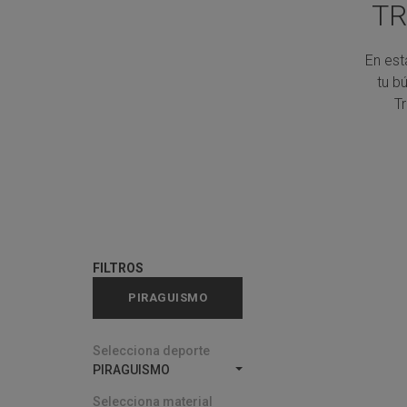
TR
En est
tu b
T
FILTROS
PIRAGUISMO
Selecciona deporte
PIRAGUISMO
Selecciona material