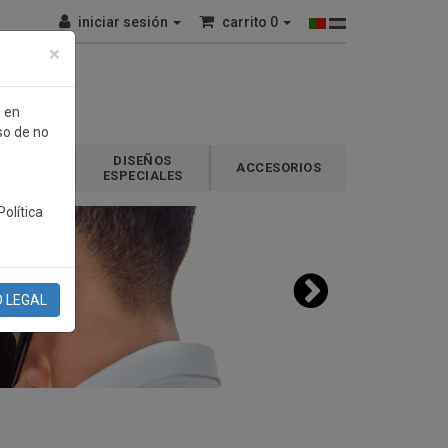
iniciar sesión
carrito
0
×
n en
so de no
e
DISEÑOS
GALOS
ACCESORIOS
ESPECIALES
olítica
O LEGAL