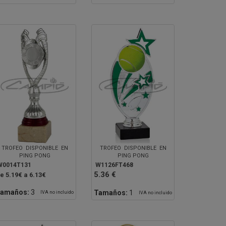
TROFEO DISPONIBLE EN
TROFEO DISPONIBLE EN
PING PONG
PING PONG
W0014T131
W1126FT468
5.36 €
e 5.19€ a 6.13€
amaños:
3
Tamaños:
1
IVA no incluido
IVA no incluido