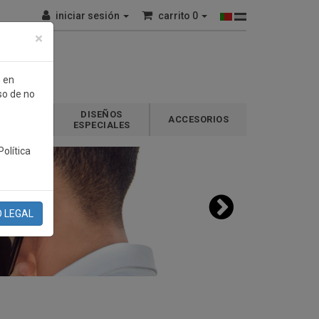
iniciar sesión
carrito
0
×
n en
so de no
e
DISEÑOS
GALOS
ACCESORIOS
ESPECIALES
olítica
O LEGAL