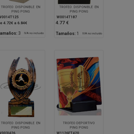
TROFEO DISPONIBLE EN
TROFEO DISPONIBLE EN
PING PONG
PING PONG
W0014T125
W0014T187
4.77 €
e 4.72€ a 6.84€
amaños:
3
Tamaños:
1
IVA no incluido
IVA no incluido
TROFEO DISPONIBLE EN
TROFEO DEPORTIVO
PING PONG
PING PONG
W003I426
W1126FT420