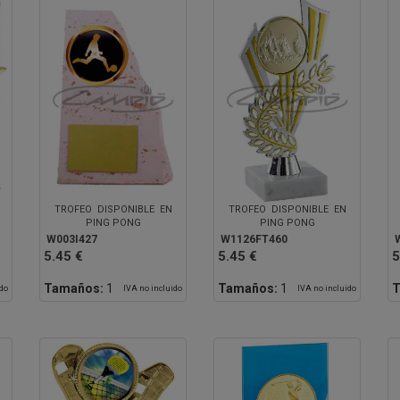
TROFEO DISPONIBLE EN
TROFEO DISPONIBLE EN
PING PONG
PING PONG
W003I427
W1126FT460
5.45 €
5.45 €
5
Tamaños:
1
Tamaños:
1
T
ido
IVA no incluido
IVA no incluido