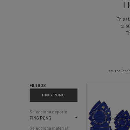
T
En est
tu b
T
370 resultad
FILTROS
PING PONG
Selecciona deporte
PING PONG
Selecciona material