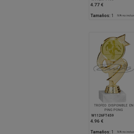
4.77 €
Tamaños:
1
IVA no inclu
TROFEO DISPONIBLE EN
PING PONG
W1126FT459
4.96 €
Tamaños:
1
IVA no inclu