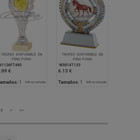
TROFEO DISPONIBLE EN
TROFEO DISPONIBLE EN
PING PONG
PING PONG
W1126FT485
W0014T133
.09 €
6.13 €
amaños:
1
Tamaños:
1
IVA no incluido
IVA no incluido
10
>
>>