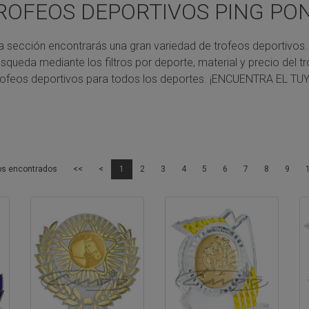
ROFEOS DEPORTIVOS PING PO
a sección encontrarás una gran variedad de trofeos deportivos.
úsqueda mediante los filtros por deporte, material y precio del tr
rofeos deportivos para todos los deportes.
¡ENCUENTRA EL TUY
os encontrados
<<
<
1
2
3
4
5
6
7
8
9