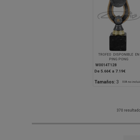
TROFEO DISPONIBLE EN
PING PONG
W0014T128
De 5.66€ a 7.19€
Tamaños:
3
IVA no inclu
370 resultad