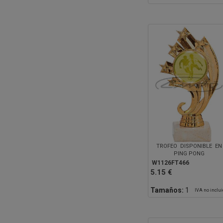
TROFEO DISPONIBLE EN
PING PONG
W1126FT466
5.15 €
Tamaños:
1
IVA no inclu