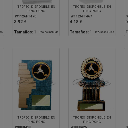
TROFEO DISPONIBLE EN
TROFEO DISPONIBLE EN
PING PONG
PING PONG
W1126FT470
W1126FT467
3.92 €
4.18 €
D
T
Tamaños:
1
Tamaños:
1
ido
IVA no incluido
IVA no incluido
TROFEO DISPONIBLE EN
TROFEO DISPONIBLE EN
PING PONG
PING PONG
W003I423
W003I425