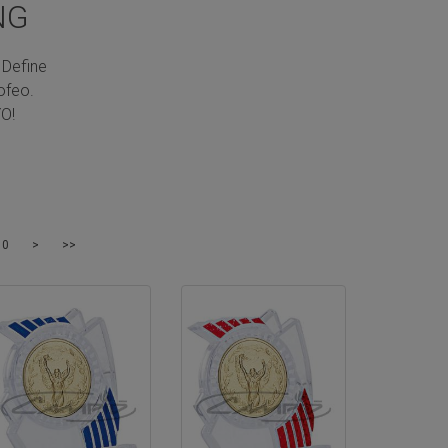
NG
 Define
ofeo.
O!
10
>
>>