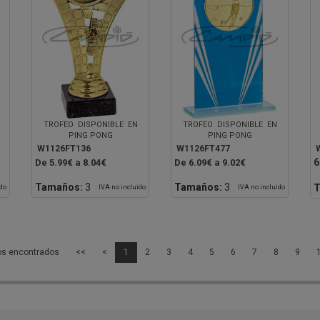
TROFEO DISPONIBLE EN
TROFEO DISPONIBLE EN
PING PONG
PING PONG
W1126FT136
W1126FT477
6
De 5.99€ a 8.04€
De 6.09€ a 9.02€
Tamaños:
3
Tamaños:
3
T
ido
IVA no incluido
IVA no incluido
os encontrados
<<
<
1
2
3
4
5
6
7
8
9