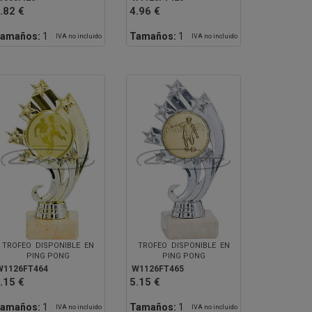
.82 €
4.96 €
amaños:
1
Tamaños:
1
IVA no incluido
IVA no incluido
TROFEO DISPONIBLE EN
TROFEO DISPONIBLE EN
PING PONG
PING PONG
W1126FT464
W1126FT465
.15 €
5.15 €
amaños:
1
Tamaños:
1
IVA no incluido
IVA no incluido