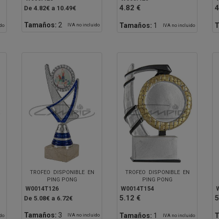
4.82 €
4
De 4.82€ a 10.49€
Tamaños:
2
Tamaños:
1
T
IVA no incluido
ido
IVA no incluido
TROFEO DISPONIBLE EN
TROFEO DISPONIBLE EN
PING PONG
PING PONG
W0014T126
W0014T154
5.12 €
5
De 5.08€ a 6.72€
Tamaños:
3
Tamaños:
1
T
IVA no incluido
ido
IVA no incluido