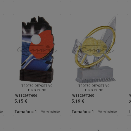
TROFEO DEPORTIVO
TROFEO DEPORTIVO
PING PONG
PING PONG
W1126FT606
W1126FT260
5.15 €
5.19 €
D
T
Tamaños:
1
Tamaños:
1
ido
IVA no incluido
IVA no incluido