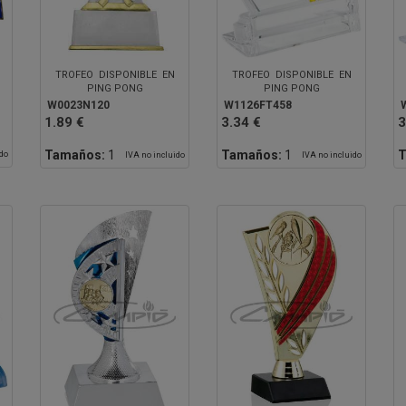
TROFEO DISPONIBLE EN
TROFEO DISPONIBLE EN
PING PONG
PING PONG
W0023N120
W1126FT458
1.89 €
3.34 €
3
Tamaños:
1
Tamaños:
1
T
ido
IVA no incluido
IVA no incluido