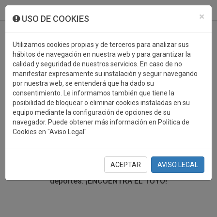
933 099 760
0
×
USO DE COOKIES
Utilizamos cookies propias y de terceros para analizar sus
hábitos de navegación en nuestra web y para garantizar la
calidad y seguridad de nuestros servicios. En caso de no
manifestar expresamente su instalación y seguir navegando
por nuestra web, se entenderá que ha dado su
consentimiento. Le informamos también que tiene la
posibilidad de bloquear o eliminar cookies instaladas en su
TROFEOS DEPORTIVOS
equipo mediante la configuración de opciones de su
navegador. Puede obtener más información en Política de
Cookies en "Aviso Legal"
En esta sección encontrarás una gran variedad de
trofeos deportivos. Define tu búsqueda mediante los
filtros por deporte, material y precio del trofeo.
ACEPTAR
AVISO LEGAL
Trofeos deportivos para todos los
deportes.
¡ENCUENTRA EL TUYO!