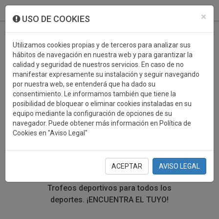
933 099 760
0
×
USO DE COOKIES
Utilizamos cookies propias y de terceros para analizar sus
hábitos de navegación en nuestra web y para garantizar la
calidad y seguridad de nuestros servicios. En caso de no
manifestar expresamente su instalación y seguir navegando
por nuestra web, se entenderá que ha dado su
consentimiento. Le informamos también que tiene la
posibilidad de bloquear o eliminar cookies instaladas en su
TROFEOS DEPORTIVOS
equipo mediante la configuración de opciones de su
navegador. Puede obtener más información en Política de
OFICIOS
Cookies en "Aviso Legal"
En esta sección encontrarás una gran variedad de
trofeos deportivos. Define tu búsqueda mediante los
ACEPTAR
AVISO LEGAL
filtros por deporte, material y precio del trofeo.
Trofeos deportivos para todos los
deportes.
¡ENCUENTRA EL TUYO!