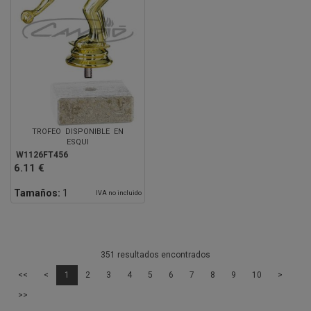
TROFEO DISPONIBLE EN
ESQUI
W1126FT456
6.11 €
Tamaños:
1
IVA no incluido
351 resultados encontrados
<<
<
1
2
3
4
5
6
7
8
9
10
>
>>