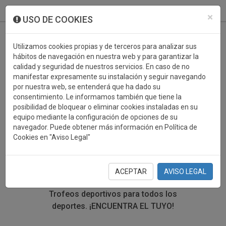
933 099 760
0
×
USO DE COOKIES
Utilizamos cookies propias y de terceros para analizar sus
hábitos de navegación en nuestra web y para garantizar la
calidad y seguridad de nuestros servicios. En caso de no
manifestar expresamente su instalación y seguir navegando
por nuestra web, se entenderá que ha dado su
consentimiento. Le informamos también que tiene la
posibilidad de bloquear o eliminar cookies instaladas en su
TROFEOS DEPORTIVOS
equipo mediante la configuración de opciones de su
navegador. Puede obtener más información en Política de
ESQUI
Cookies en "Aviso Legal"
En esta sección encontrarás una gran variedad de
trofeos deportivos. Define tu búsqueda mediante los
ACEPTAR
AVISO LEGAL
filtros por deporte, material y precio del trofeo.
Trofeos deportivos para todos los
deportes.
¡ENCUENTRA EL TUYO!