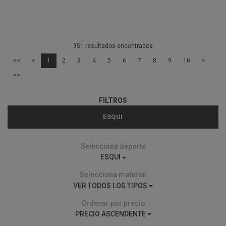
351 resultados encontrados
<<
<
1
2
3
4
5
6
7
8
9
10
>
>>
FILTROS
ESQUI
Selecciona deporte
ESQUI
Selecciona material
VER TODOS LOS TIPOS
Ordenar por precio
PRECIO ASCENDENTE