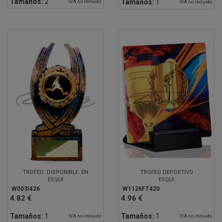
Tamaños:
2
Tamaños:
1
IVA no incluido
IVA no incluido
TROFEO DISPONIBLE EN
TROFEO DEPORTIVO
ESQUI
ESQUI
W003I426
W1126FT420
4.82 €
4.96 €
Tamaños:
1
Tamaños:
1
IVA no incluido
IVA no incluido