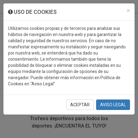
933 099 760
0
×
USO DE COOKIES
Utilizamos cookies propias y de terceros para analizar sus
hábitos de navegación en nuestra web y para garantizar la
calidad y seguridad de nuestros servicios. En caso de no
manifestar expresamente su instalación y seguir navegando
por nuestra web, se entenderá que ha dado su
consentimiento. Le informamos también que tiene la
posibilidad de bloquear o eliminar cookies instaladas en su
TROFEOS DEPORTIVOS
equipo mediante la configuración de opciones de su
navegador. Puede obtener más información en Política de
MOTOR
Cookies en "Aviso Legal"
En esta sección encontrarás una gran variedad de
trofeos deportivos. Define tu búsqueda mediante los
ACEPTAR
AVISO LEGAL
filtros por deporte, material y precio del trofeo.
Trofeos deportivos para todos los
deportes.
¡ENCUENTRA EL TUYO!