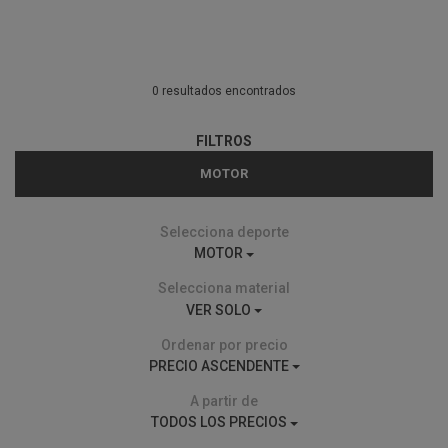
0 resultados encontrados
FILTROS
MOTOR
Selecciona deporte
MOTOR
Selecciona material
VER SOLO
Ordenar por precio
PRECIO ASCENDENTE
A partir de
TODOS LOS PRECIOS