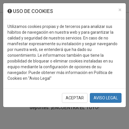
933 099 760
0
×
USO DE COOKIES
Utilizamos cookies propias y de terceros para analizar sus
hábitos de navegación en nuestra web y para garantizar la
calidad y seguridad de nuestros servicios. En caso de no
manifestar expresamente su instalación y seguir navegando
por nuestra web, se entenderá que ha dado su
consentimiento. Le informamos también que tiene la
posibilidad de bloquear o eliminar cookies instaladas en su
TROFEOS DEPORTIVOS
equipo mediante la configuración de opciones de su
navegador. Puede obtener más información en Política de
Cookies en "Aviso Legal"
En esta sección encontrarás una gran variedad de
trofeos deportivos. Define tu búsqueda mediante los
filtros por deporte, material y precio del trofeo.
ACEPTAR
AVISO LEGAL
Trofeos deportivos para todos los
deportes.
¡ENCUENTRA EL TUYO!