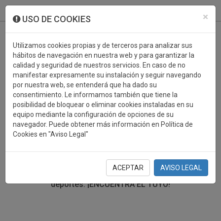
933 099 760
0
×
USO DE COOKIES
Utilizamos cookies propias y de terceros para analizar sus
hábitos de navegación en nuestra web y para garantizar la
calidad y seguridad de nuestros servicios. En caso de no
manifestar expresamente su instalación y seguir navegando
por nuestra web, se entenderá que ha dado su
consentimiento. Le informamos también que tiene la
posibilidad de bloquear o eliminar cookies instaladas en su
TROFEOS DEPORTIVOS
equipo mediante la configuración de opciones de su
navegador. Puede obtener más información en Política de
Cookies en "Aviso Legal"
En esta sección encontrarás una gran variedad de
trofeos deportivos. Define tu búsqueda mediante los
filtros por deporte, material y precio del trofeo.
ACEPTAR
AVISO LEGAL
Trofeos deportivos para todos los
deportes.
¡ENCUENTRA EL TUYO!