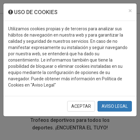
933 099 760
0
×
USO DE COOKIES
Utilizamos cookies propias y de terceros para analizar sus
hábitos de navegación en nuestra web y para garantizar la
calidad y seguridad de nuestros servicios. En caso de no
manifestar expresamente su instalación y seguir navegando
por nuestra web, se entenderá que ha dado su
consentimiento. Le informamos también que tiene la
posibilidad de bloquear o eliminar cookies instaladas en su
TROFEOS DEPORTIVOS
equipo mediante la configuración de opciones de su
navegador. Puede obtener más información en Política de
LITERATURA
Cookies en "Aviso Legal"
En esta sección encontrarás una gran variedad de
trofeos deportivos. Define tu búsqueda mediante los
ACEPTAR
AVISO LEGAL
filtros por deporte, material y precio del trofeo.
Trofeos deportivos para todos los
deportes.
¡ENCUENTRA EL TUYO!