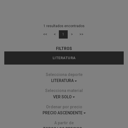
1 resultados encontrados
<<
<
1
>
>>
FILTROS
LITERATURA
Selecciona deporte
LITERATURA
Selecciona material
VER SOLO
Ordenar por precio
PRECIO ASCENDENTE
A partir de