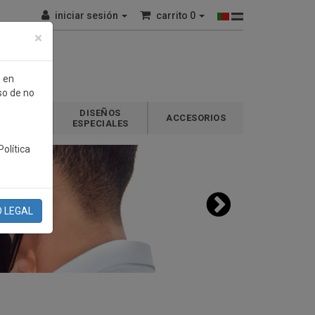
iniciar sesión
carrito
0
×
n en
so de no
e
DISEÑOS
GALOS
ACCESORIOS
ESPECIALES
olítica
O LEGAL