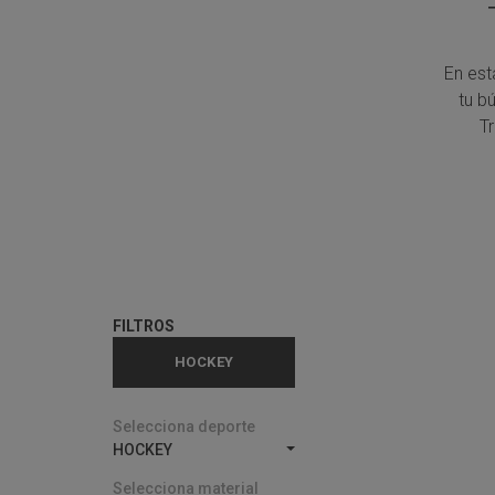
En est
tu b
T
FILTROS
HOCKEY
Selecciona deporte
HOCKEY
Selecciona material