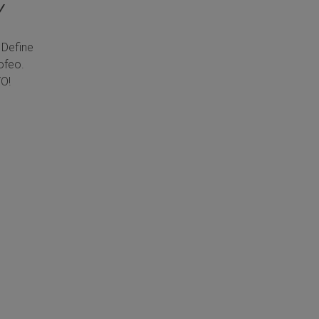
Y
 Define
ofeo.
O!