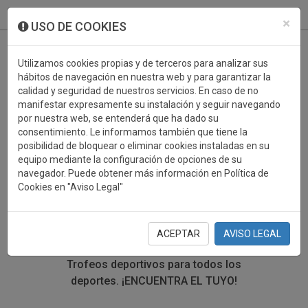
933 099 760
0
×
USO DE COOKIES
Utilizamos cookies propias y de terceros para analizar sus
hábitos de navegación en nuestra web y para garantizar la
calidad y seguridad de nuestros servicios. En caso de no
manifestar expresamente su instalación y seguir navegando
por nuestra web, se entenderá que ha dado su
consentimiento. Le informamos también que tiene la
posibilidad de bloquear o eliminar cookies instaladas en su
TROFEOS DEPORTIVOS
equipo mediante la configuración de opciones de su
navegador. Puede obtener más información en Política de
HALTEROFILIA
Cookies en "Aviso Legal"
En esta sección encontrarás una gran variedad de
trofeos deportivos. Define tu búsqueda mediante los
ACEPTAR
AVISO LEGAL
filtros por deporte, material y precio del trofeo.
Trofeos deportivos para todos los
deportes.
¡ENCUENTRA EL TUYO!