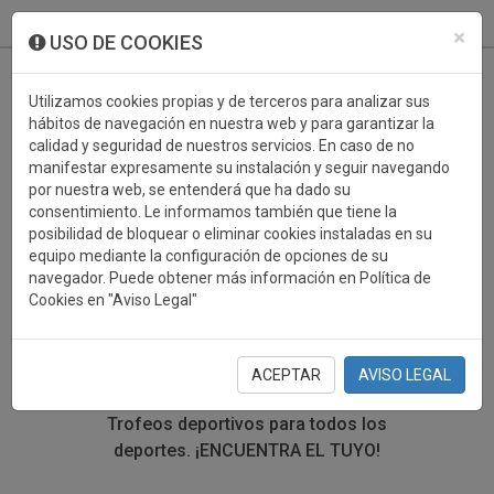
933 099 760
0
×
USO DE COOKIES
Utilizamos cookies propias y de terceros para analizar sus
hábitos de navegación en nuestra web y para garantizar la
calidad y seguridad de nuestros servicios. En caso de no
manifestar expresamente su instalación y seguir navegando
por nuestra web, se entenderá que ha dado su
consentimiento. Le informamos también que tiene la
posibilidad de bloquear o eliminar cookies instaladas en su
TROFEOS DEPORTIVOS
equipo mediante la configuración de opciones de su
navegador. Puede obtener más información en Política de
HALTEROFILIA
Cookies en "Aviso Legal"
En esta sección encontrarás una gran variedad de
trofeos deportivos. Define tu búsqueda mediante los
ACEPTAR
AVISO LEGAL
filtros por deporte, material y precio del trofeo.
Trofeos deportivos para todos los
deportes.
¡ENCUENTRA EL TUYO!