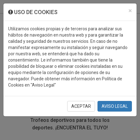
933 099 760
0
×
USO DE COOKIES
Utilizamos cookies propias y de terceros para analizar sus
hábitos de navegación en nuestra web y para garantizar la
calidad y seguridad de nuestros servicios. En caso de no
manifestar expresamente su instalación y seguir navegando
por nuestra web, se entenderá que ha dado su
consentimiento. Le informamos también que tiene la
posibilidad de bloquear o eliminar cookies instaladas en su
TROFEOS DEPORTIVOS
equipo mediante la configuración de opciones de su
navegador. Puede obtener más información en Política de
GALGOS
Cookies en "Aviso Legal"
En esta sección encontrarás una gran variedad de
trofeos deportivos. Define tu búsqueda mediante los
ACEPTAR
AVISO LEGAL
filtros por deporte, material y precio del trofeo.
Trofeos deportivos para todos los
deportes.
¡ENCUENTRA EL TUYO!