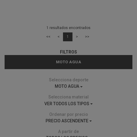
1 resultados encontrados
<<
<
1
>
>>
FILTROS
MOTO AGUA
Selecciona deporte
MOTO AGUA
Selecciona material
VER TODOS LOS TIPOS
Ordenar por precio
PRECIO ASCENDENTE
A partir de