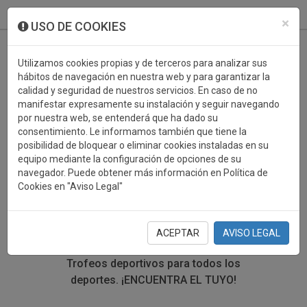
933 099 760
0
×
USO DE COOKIES
Utilizamos cookies propias y de terceros para analizar sus
hábitos de navegación en nuestra web y para garantizar la
calidad y seguridad de nuestros servicios. En caso de no
manifestar expresamente su instalación y seguir navegando
por nuestra web, se entenderá que ha dado su
consentimiento. Le informamos también que tiene la
posibilidad de bloquear o eliminar cookies instaladas en su
TROFEOS DEPORTIVOS
equipo mediante la configuración de opciones de su
navegador. Puede obtener más información en Política de
MOTO AGUA
Cookies en "Aviso Legal"
En esta sección encontrarás una gran variedad de
trofeos deportivos. Define tu búsqueda mediante los
ACEPTAR
AVISO LEGAL
filtros por deporte, material y precio del trofeo.
Trofeos deportivos para todos los
deportes.
¡ENCUENTRA EL TUYO!