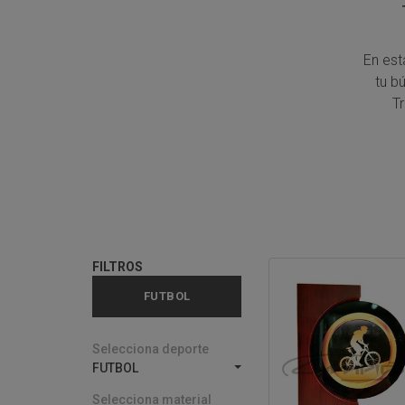
En est
tu b
T
FILTROS
FUTBOL
Selecciona deporte
FUTBOL
Selecciona material