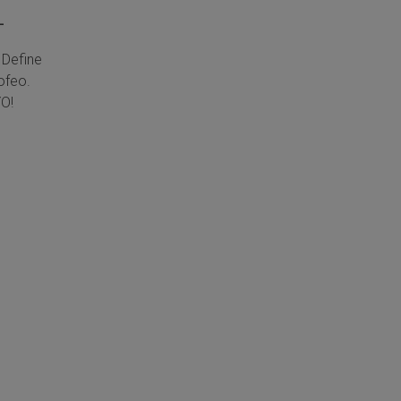
L
 Define
ofeo.
O!