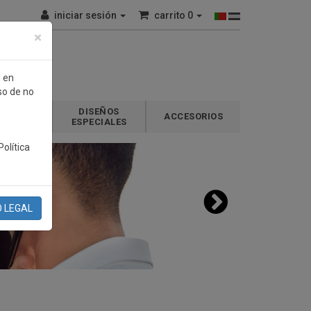
iniciar sesión
carrito
0
×
n en
so de no
e
DISEÑOS
GALOS
ACCESORIOS
ESPECIALES
olítica
O LEGAL