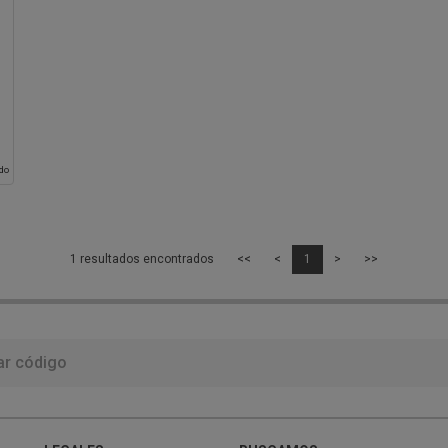
ido
1 resultados encontrados
<<
<
1
>
>>