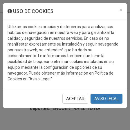
933 099 760
0
×
USO DE COOKIES
Utilizamos cookies propias y de terceros para analizar sus
hábitos de navegación en nuestra web y para garantizar la
calidad y seguridad de nuestros servicios. En caso de no
manifestar expresamente su instalación y seguir navegando
por nuestra web, se entenderá que ha dado su
consentimiento. Le informamos también que tiene la
posibilidad de bloquear o eliminar cookies instaladas en su
TROFEOS DEPORTIVOS
equipo mediante la configuración de opciones de su
navegador. Puede obtener más información en Política de
Cookies en "Aviso Legal"
En esta sección encontrarás una gran variedad de
trofeos deportivos. Define tu búsqueda mediante los
filtros por deporte, material y precio del trofeo.
ACEPTAR
AVISO LEGAL
Trofeos deportivos para todos los
deportes.
¡ENCUENTRA EL TUYO!