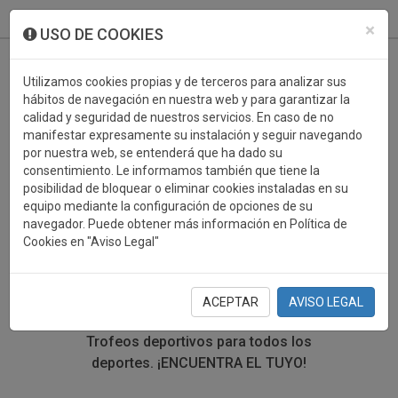
933 099 760
0
×
USO DE COOKIES
Utilizamos cookies propias y de terceros para analizar sus
hábitos de navegación en nuestra web y para garantizar la
calidad y seguridad de nuestros servicios. En caso de no
manifestar expresamente su instalación y seguir navegando
por nuestra web, se entenderá que ha dado su
consentimiento. Le informamos también que tiene la
posibilidad de bloquear o eliminar cookies instaladas en su
TROFEOS DEPORTIVOS
equipo mediante la configuración de opciones de su
navegador. Puede obtener más información en Política de
EXCURSIONISMO
Cookies en "Aviso Legal"
En esta sección encontrarás una gran variedad de
trofeos deportivos. Define tu búsqueda mediante los
ACEPTAR
AVISO LEGAL
filtros por deporte, material y precio del trofeo.
Trofeos deportivos para todos los
deportes.
¡ENCUENTRA EL TUYO!