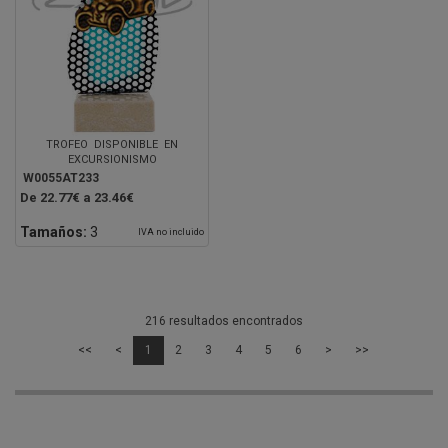
TROFEO DISPONIBLE EN
EXCURSIONISMO
W0055AT233
De 22.77€ a 23.46€
Tamaños:
3
IVA no incluido
216 resultados encontrados
<<
<
1
2
3
4
5
6
>
>>