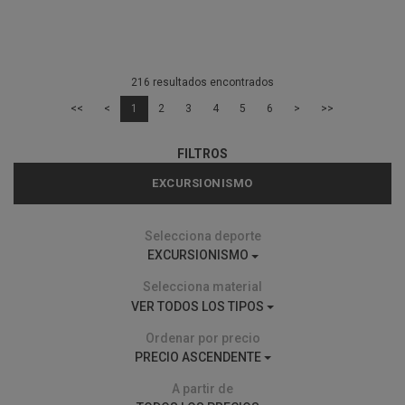
216 resultados encontrados
<<
<
1
2
3
4
5
6
>
>>
FILTROS
EXCURSIONISMO
Selecciona deporte
EXCURSIONISMO
Selecciona material
VER TODOS LOS TIPOS
Ordenar por precio
PRECIO ASCENDENTE
A partir de