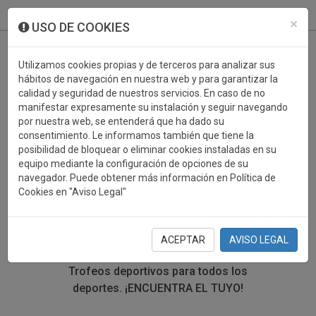
933 099 760
0
×
USO DE COOKIES
Utilizamos cookies propias y de terceros para analizar sus
hábitos de navegación en nuestra web y para garantizar la
calidad y seguridad de nuestros servicios. En caso de no
manifestar expresamente su instalación y seguir navegando
por nuestra web, se entenderá que ha dado su
consentimiento. Le informamos también que tiene la
posibilidad de bloquear o eliminar cookies instaladas en su
TROFEOS DEPORTIVOS
equipo mediante la configuración de opciones de su
navegador. Puede obtener más información en Política de
ENTRENADOR
Cookies en "Aviso Legal"
En esta sección encontrarás una gran variedad de
trofeos deportivos. Define tu búsqueda mediante los
ACEPTAR
AVISO LEGAL
filtros por deporte, material y precio del trofeo.
Trofeos deportivos para todos los
deportes.
¡ENCUENTRA EL TUYO!