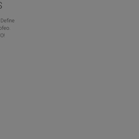
S
 Define
ofeo.
O!