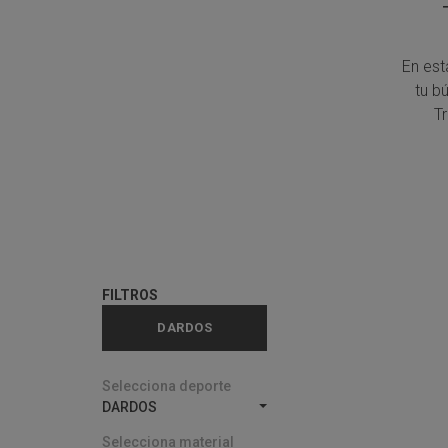
En est
tu b
T
FILTROS
DARDOS
Selecciona deporte
DARDOS
Selecciona material