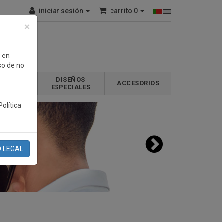
iniciar sesión
carrito
0
×
n en
so de no
e
DISEÑOS
GALOS
ACCESORIOS
ESPECIALES
olítica
O LEGAL