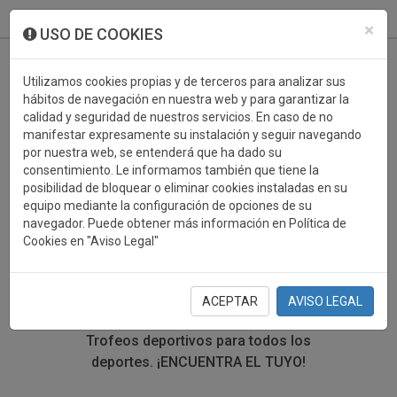
933 099 760
0
×
USO DE COOKIES
Utilizamos cookies propias y de terceros para analizar sus
hábitos de navegación en nuestra web y para garantizar la
calidad y seguridad de nuestros servicios. En caso de no
manifestar expresamente su instalación y seguir navegando
por nuestra web, se entenderá que ha dado su
consentimiento. Le informamos también que tiene la
posibilidad de bloquear o eliminar cookies instaladas en su
TROFEOS DEPORTIVOS
equipo mediante la configuración de opciones de su
navegador. Puede obtener más información en Política de
CULTURA
Cookies en "Aviso Legal"
En esta sección encontrarás una gran variedad de
trofeos deportivos. Define tu búsqueda mediante los
ACEPTAR
AVISO LEGAL
filtros por deporte, material y precio del trofeo.
Trofeos deportivos para todos los
deportes.
¡ENCUENTRA EL TUYO!