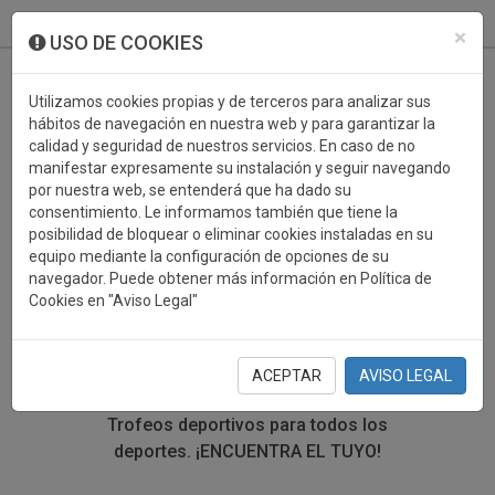
933 099 760
0
×
USO DE COOKIES
Utilizamos cookies propias y de terceros para analizar sus
hábitos de navegación en nuestra web y para garantizar la
calidad y seguridad de nuestros servicios. En caso de no
manifestar expresamente su instalación y seguir navegando
por nuestra web, se entenderá que ha dado su
consentimiento. Le informamos también que tiene la
posibilidad de bloquear o eliminar cookies instaladas en su
TROFEOS DEPORTIVOS
equipo mediante la configuración de opciones de su
navegador. Puede obtener más información en Política de
CULTURA
Cookies en "Aviso Legal"
En esta sección encontrarás una gran variedad de
trofeos deportivos. Define tu búsqueda mediante los
ACEPTAR
AVISO LEGAL
filtros por deporte, material y precio del trofeo.
Trofeos deportivos para todos los
deportes.
¡ENCUENTRA EL TUYO!