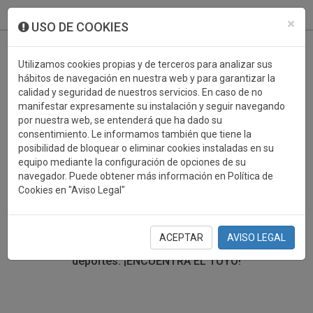
933 099 760
0
×
USO DE COOKIES
Utilizamos cookies propias y de terceros para analizar sus
hábitos de navegación en nuestra web y para garantizar la
calidad y seguridad de nuestros servicios. En caso de no
manifestar expresamente su instalación y seguir navegando
por nuestra web, se entenderá que ha dado su
consentimiento. Le informamos también que tiene la
posibilidad de bloquear o eliminar cookies instaladas en su
TROFEOS DEPORTIVOS
equipo mediante la configuración de opciones de su
navegador. Puede obtener más información en Política de
Cookies en "Aviso Legal"
En esta sección encontrarás una gran variedad de
trofeos deportivos. Define tu búsqueda mediante los
filtros por deporte, material y precio del trofeo.
ACEPTAR
AVISO LEGAL
Trofeos deportivos para todos los
deportes.
¡ENCUENTRA EL TUYO!