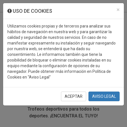
933 099 760
0
×
USO DE COOKIES
Utilizamos cookies propias y de terceros para analizar sus
hábitos de navegación en nuestra web y para garantizar la
calidad y seguridad de nuestros servicios. En caso de no
manifestar expresamente su instalación y seguir navegando
por nuestra web, se entenderá que ha dado su
consentimiento. Le informamos también que tiene la
posibilidad de bloquear o eliminar cookies instaladas en su
TROFEOS DEPORTIVOS
equipo mediante la configuración de opciones de su
navegador. Puede obtener más información en Política de
CAZA
Cookies en "Aviso Legal"
En esta sección encontrarás una gran variedad de
trofeos deportivos. Define tu búsqueda mediante los
ACEPTAR
AVISO LEGAL
filtros por deporte, material y precio del trofeo.
Trofeos deportivos para todos los
deportes.
¡ENCUENTRA EL TUYO!