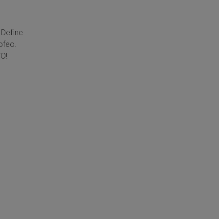
 Define
ofeo.
O!