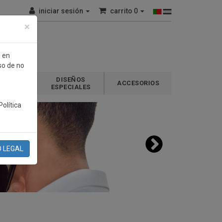
iniciar sesión
carrito
0
×
n en
so de no
e
DISEÑOS
GALOS
ACCESORIOS
ESPECIALES
olítica
O LEGAL