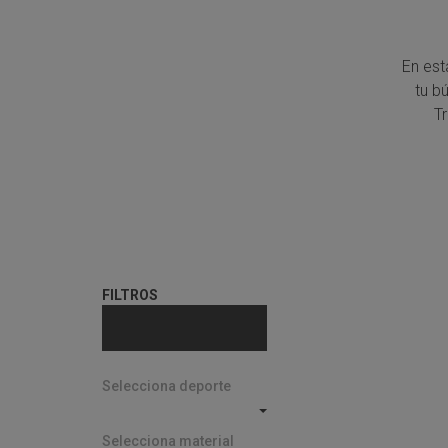
En est
tu b
T
FILTROS
Selecciona deporte
Selecciona material