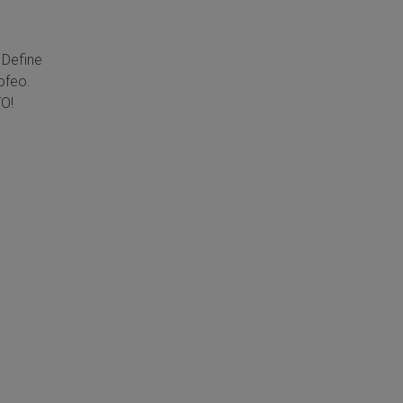
 Define
ofeo.
O!