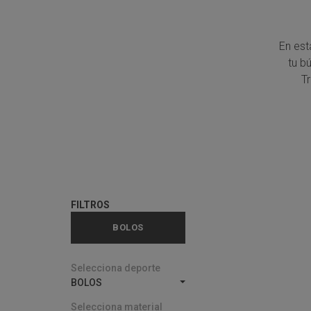
En est
tu b
T
FILTROS
BOLOS
Selecciona deporte
BOLOS
Selecciona material