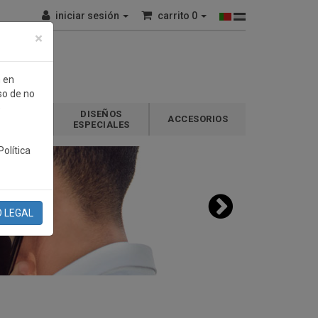
iniciar sesión
carrito
0
×
n en
so de no
e
DISEÑOS
GALOS
ACCESORIOS
ESPECIALES
olítica
O LEGAL