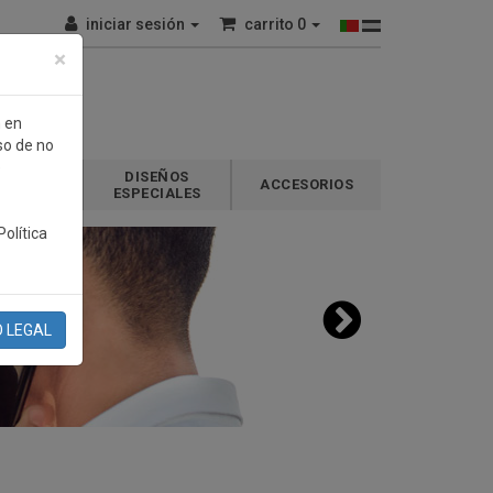
iniciar sesión
carrito
0
×
n en
so de no
e
DISEÑOS
GALOS
ACCESORIOS
ESPECIALES
olítica
O LEGAL