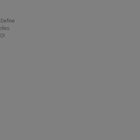
 Define
ofeo.
O!