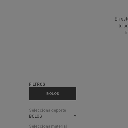
En est
tu b
T
FILTROS
BOLOS
Selecciona deporte
BOLOS
Selecciona material