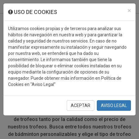
933 099 760
0
×
USO DE COOKIES
Utilizamos cookies propias y de terceros para analizar sus
hábitos de navegación en nuestra web y para garantizar la
calidad y seguridad de nuestros servicios. En caso de no
manifestar expresamente su instalación y seguir navegando
por nuestra web, se entenderá que ha dado su
consentimiento. Le informamos también que tiene la
posibilidad de bloquear o eliminar cookies instaladas en su
TROFEOS DEPORTIVOS
equipo mediante la configuración de opciones de su
navegador. Puede obtener más información en Política de
BADMINTON
Cookies en "Aviso Legal"
Encuentra todo tipo de trofeos de bádminton para que
tus competiciones tengan un premio a la altura de sus
ACEPTAR
AVISO LEGAL
participantes. En Campió somos líderes en producción
de trofeos tanto por la calidad como el precio de
nuestros trofeos. Busca entre todos nuestros trofeos
de bádminton personalizables y elige el tipo de trofeo