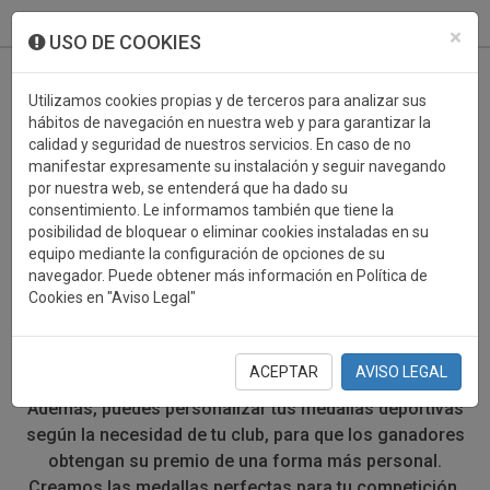
933 099 760
0
×
USO DE COOKIES
Utilizamos cookies propias y de terceros para analizar sus
hábitos de navegación en nuestra web y para garantizar la
calidad y seguridad de nuestros servicios. En caso de no
manifestar expresamente su instalación y seguir navegando
por nuestra web, se entenderá que ha dado su
consentimiento. Le informamos también que tiene la
posibilidad de bloquear o eliminar cookies instaladas en su
MEDALLAS DEPORTIVAS
equipo mediante la configuración de opciones de su
navegador. Puede obtener más información en Política de
Cookies en "Aviso Legal"
Si estás buscando medallas deportivas para los
deportistas de tu evento, has llegado al lugar correcto.
Trofeos Campió te ofrece todo tipo de medallas, sea
ACEPTAR
AVISO LEGAL
cual sea el tamaño, el color o el tipo de deporte.
Además, puedes personalizar tus medallas deportivas
según la necesidad de tu club, para que los ganadores
obtengan su premio de una forma más personal.
Creamos las medallas perfectas para tu competición.