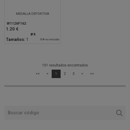
MEDALLA DEPORTIVA
W1126F162
1.20 €
Ø 5
Tamaños:
1
IVA no incluido
101 resultados encontrados
<<
<
1
2
3
>
>>