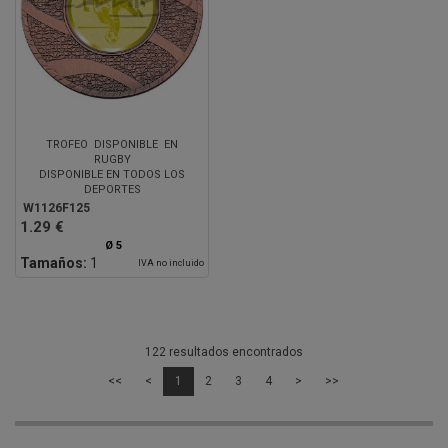
TROFEO DISPONIBLE EN
RUGBY
DISPONIBLE EN TODOS LOS
DEPORTES
W1126F125
1.29 €
Ø 5
Tamaños:
1
IVA no incluido
122 resultados encontrados
<<
<
1
2
3
4
>
>>