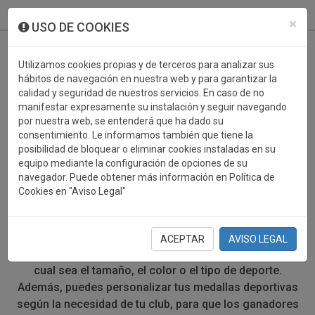
933 099 760
0
×
USO DE COOKIES
Utilizamos cookies propias y de terceros para analizar sus
hábitos de navegación en nuestra web y para garantizar la
calidad y seguridad de nuestros servicios. En caso de no
manifestar expresamente su instalación y seguir navegando
por nuestra web, se entenderá que ha dado su
consentimiento. Le informamos también que tiene la
posibilidad de bloquear o eliminar cookies instaladas en su
MEDALLAS DEPORTIVAS
equipo mediante la configuración de opciones de su
navegador. Puede obtener más información en Política de
RUGBY
Cookies en "Aviso Legal"
Si estás buscando medallas deportivas para los
deportistas de tu evento, has llegado al lugar correcto.
ACEPTAR
AVISO LEGAL
Trofeos Campió te ofrece todo tipo de medallas, sea
cual sea el tamaño, el color o el tipo de deporte.
Además, puedes personalizar tus medallas deportivas
según la necesidad de tu club, para que los ganadores