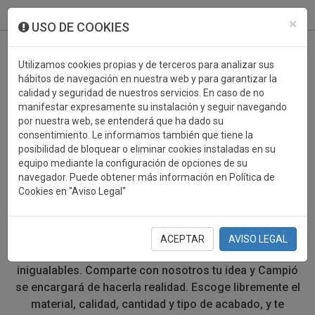
933 099 760
0
×
USO DE COOKIES
Utilizamos cookies propias y de terceros para analizar sus
hábitos de navegación en nuestra web y para garantizar la
calidad y seguridad de nuestros servicios. En caso de no
manifestar expresamente su instalación y seguir navegando
por nuestra web, se entenderá que ha dado su
consentimiento. Le informamos también que tiene la
posibilidad de bloquear o eliminar cookies instaladas en su
DISEÑOS ESPECIALES
equipo mediante la configuración de opciones de su
navegador. Puede obtener más información en Política de
WATERPOLO
Cookies en "Aviso Legal"
En Trofeos Campió podemos realizar diseños
especiales a medida para que tu trofeo, copa deportiva,
ACEPTAR
AVISO LEGAL
placa conmemorativa o medalla sean únicos e
inigualables. Comparte con nosotros tu idea y Campió
se encargará de hacerla realidad. Escoge libremente el
material, calidad, cantidad y tipo de acabado, y te