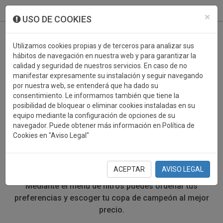
933 099 760
0
×
USO DE COOKIES
Utilizamos cookies propias y de terceros para analizar sus
hábitos de navegación en nuestra web y para garantizar la
calidad y seguridad de nuestros servicios. En caso de no
manifestar expresamente su instalación y seguir navegando
por nuestra web, se entenderá que ha dado su
consentimiento. Le informamos también que tiene la
posibilidad de bloquear o eliminar cookies instaladas en su
COPAS DEPORTIVAS MOTOR
equipo mediante la configuración de opciones de su
navegador. Puede obtener más información en Política de
Cookies en "Aviso Legal"
En esta sección encontrarás
copas deportivas
realizadas en diferentes materiales y calidades.
Recuerda que tienes la opción de comprar tu
copa
ACEPTAR
AVISO LEGAL
grabada y personalizada
con tu logotipo o mensaje.
Mediante el menú de filtros puedes ordenar tus
preferencias y escoger tu copa de campeón al mejor
precio.