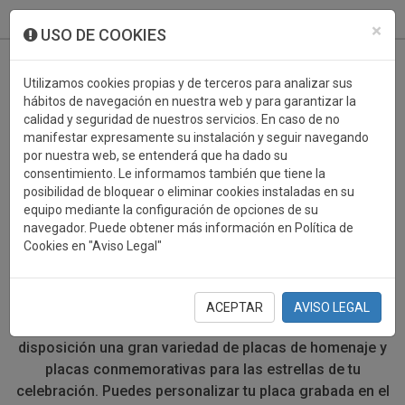
933 099 760
0
×
USO DE COOKIES
Utilizamos cookies propias y de terceros para analizar sus
hábitos de navegación en nuestra web y para garantizar la
calidad y seguridad de nuestros servicios. En caso de no
manifestar expresamente su instalación y seguir navegando
por nuestra web, se entenderá que ha dado su
consentimiento. Le informamos también que tiene la
posibilidad de bloquear o eliminar cookies instaladas en su
PLACAS HOMENAJE MOTO
equipo mediante la configuración de opciones de su
navegador. Puede obtener más información en Política de
AGUA
Cookies en "Aviso Legal"
Si estás preparando un evento o una celebración para
rendir un homenaje, ofrece una placa de homenaje a tu
ACEPTAR
AVISO LEGAL
protagonista. En Trofeos Campió ponemos a tu
disposición una gran variedad de placas de homenaje y
placas conmemorativas para las estrellas de tu
celebración. Puedes personalizar tu placa grabada en el