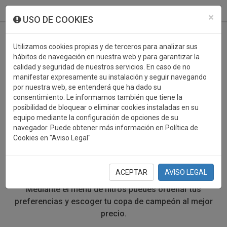
933 099 760
0
×
USO DE COOKIES
Utilizamos cookies propias y de terceros para analizar sus
hábitos de navegación en nuestra web y para garantizar la
calidad y seguridad de nuestros servicios. En caso de no
manifestar expresamente su instalación y seguir navegando
por nuestra web, se entenderá que ha dado su
consentimiento. Le informamos también que tiene la
posibilidad de bloquear o eliminar cookies instaladas en su
COPAS DEPORTIVAS
equipo mediante la configuración de opciones de su
navegador. Puede obtener más información en Política de
Cookies en "Aviso Legal"
En esta sección encontrarás
copas deportivas
realizadas en diferentes materiales y calidades.
Recuerda que tienes la opción de comprar tu
copa
ACEPTAR
AVISO LEGAL
grabada y personalizada
con tu logotipo o mensaje.
Mediante el menú de filtros puedes ordenar tus
preferencias y escoger tu copa de campeón al mejor
precio.