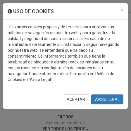
933 099 760
0
×
USO DE COOKIES
Utilizamos cookies propias y de terceros para analizar sus
hábitos de navegación en nuestra web y para garantizar la
calidad y seguridad de nuestros servicios. En caso de no
manifestar expresamente su instalación y seguir navegando
por nuestra web, se entenderá que ha dado su
consentimiento. Le informamos también que tiene la
posibilidad de bloquear o eliminar cookies instaladas en su
TRADICIONES
equipo mediante la configuración de opciones de su
navegador. Puede obtener más información en Política de
Cookies en "Aviso Legal"
ACEPTAR
AVISO LEGAL
0 resultados encontrados
FILTROS
Selecciona material
VER TODOS LOS TIPOS