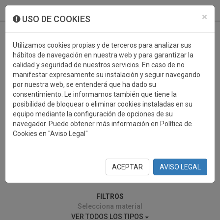
933 099 760
0
×
USO DE COOKIES
Utilizamos cookies propias y de terceros para analizar sus
hábitos de navegación en nuestra web y para garantizar la
calidad y seguridad de nuestros servicios. En caso de no
manifestar expresamente su instalación y seguir navegando
por nuestra web, se entenderá que ha dado su
consentimiento. Le informamos también que tiene la
posibilidad de bloquear o eliminar cookies instaladas en su
SUBMARINISMO
equipo mediante la configuración de opciones de su
navegador. Puede obtener más información en Política de
Cookies en "Aviso Legal"
ACEPTAR
AVISO LEGAL
0 resultados encontrados
FILTROS
Selecciona material
VER TODOS LOS TIPOS