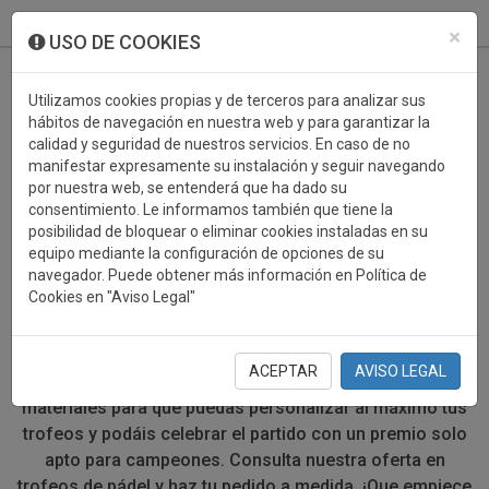
933 099 760
0
×
USO DE COOKIES
Utilizamos cookies propias y de terceros para analizar sus
hábitos de navegación en nuestra web y para garantizar la
calidad y seguridad de nuestros servicios. En caso de no
manifestar expresamente su instalación y seguir navegando
por nuestra web, se entenderá que ha dado su
consentimiento. Le informamos también que tiene la
posibilidad de bloquear o eliminar cookies instaladas en su
PADEL
equipo mediante la configuración de opciones de su
navegador. Puede obtener más información en Política de
Cookies en "Aviso Legal"
¿Organizando una competición de pádel? Para que tu
competición sea un éxito rotundo no pueden faltar las
palas, la pelota, la pista... y los trofeos para los
ACEPTAR
AVISO LEGAL
ganadores. Escoge entre distintos tamaños, formas y
materiales para que puedas personalizar al máximo tus
trofeos y podáis celebrar el partido con un premio solo
apto para campeones. Consulta nuestra oferta en
trofeos de pádel y haz tu pedido a medida. ¡Que empiece